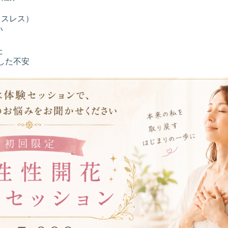
クスレス）
い
た
した不安