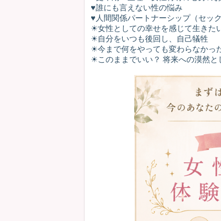
♥誰にも言えない性の悩み
♥人間関係パートナーシップ（セッ
☀︎女性としての幸せを感じて生きた
☀︎自分をいつも後回し、自己犠牲
☀︎今まで何をやっても変わらなかっ
☀︎このままでいい？ 将来への漠然と