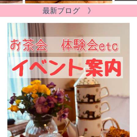
グ
ボディセラピー
H
最新ブログ 》