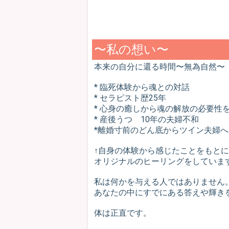
〜私の想い〜
本来の自分に還る時間〜無為自然〜
* 臨死体験から魂との対話
* セラピスト歴25年
* 心身の癒しから魂の解放の必要性
* 産後うつ 10年の夫婦不和
*離婚寸前のどん底からツイン夫婦へ
↑自身の体験から感じたことをもとに